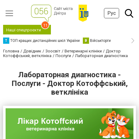
Рус
11
Наші спецпроєкти
Т
ТОП кращих дистанційних шкіл України
В
Військторги
Головна
Довідник
Зоосвіт
Ветеринарні клініки
Доктор
Котоффський, ветклініка
Послуги
Лабораторная диагностика
Лабораторная диагностика -
Послуги - Доктор Котоффський,
ветклініка