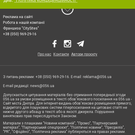
див.
"Політика конфіденційності"
Реклама на сайті
Робота в нашій компанії
Франшиза "CitySites"
+38 (050) 969-29-16
Про нас
Контакти
Автори проєкту
З питань реклами: +38 (050) 969-29-16. E-mail:
reklama@056.ua
E-mail редакції:
news@056.ua
Допускається цитування матеріалів без отримання попередньої згоди
056.ua за умови розміщення в тексті обов'язкового посилання на 056.ua -
Сайт міста Дніпра. Для інтернет-видань обов'язкове розміщення прямого,
відкритого для пошукових систем гіперпосилання на цитовані статті не
нижче другого абзацу в тексті або в якості джерела. Порушення
виняткових прав переслідується Законом.
Матеріали з плашками "Новини компаній", "Промо", "Партнерський
матеріал", "Партнерський спецпроєкт", "Політичні новини", "Пресреліз",
"PR", "Офіційно", "Політична реклама" публікуються на правах реклами.