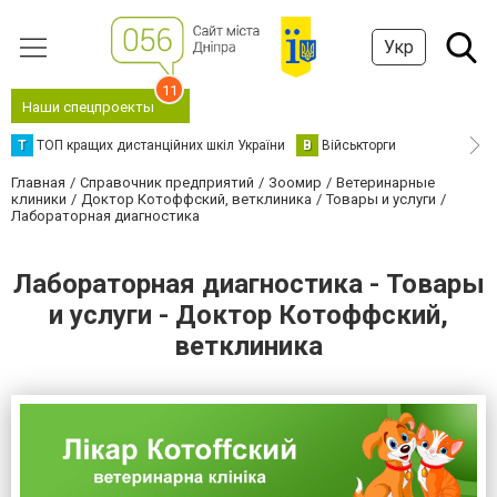
Укр
11
Наши спецпроекты
Т
ТОП кращих дистанційних шкіл України
В
Військторги
Главная
Справочник предприятий
Зоомир
Ветеринарные
клиники
Доктор Котоффский, ветклиника
Товары и услуги
Лабораторная диагностика
Лабораторная диагностика - Товары
и услуги - Доктор Котоффский,
ветклиника