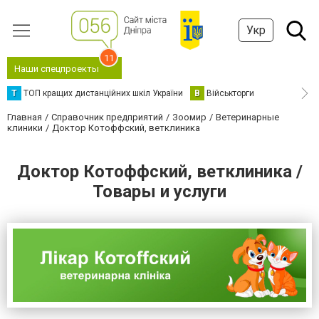
Укр
11
Наши спецпроекты
Т
ТОП кращих дистанційних шкіл України
В
Військторги
Главная
Справочник предприятий
Зоомир
Ветеринарные
клиники
Доктор Котоффский, ветклиника
Доктор Котоффский, ветклиника /
Товары и услуги